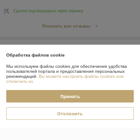
Сделка подтверждена через корзину
Показать все отзывы
О нас
Обработка файлов cookie
Контакты
Мы используем файлы cookies для обеспечения удобства
пользователей портала и предоставления персональных
рекомендаций.
Вы можете настроить файлы cookies или
Доставка и оплата
отключить их.
График работы
Принять
Полная версия сайта
Отклонить
Политика обработки cookies
Сайт создан на платформе Deal.by