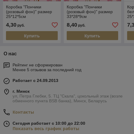
Коробка "Пончики
Коробка "Пончики
Кор
(розовый фон)" размер
(розовый фон)" размер
бе
25*12*5см
33*28*9см
25*
4,30
8,40
7,
руб.
руб.
Купить
Купить
О нас
Рейтинг не сформирован
Менее 5 отзывов за последний год
Работает с 24.09.2013
г. Минск
ул, Петра Глебки, 5. ТЦ "Скала", цокольный этаж (возле
обменного пункта BSB банка), Минск, Беларусь
Контакты
Сегодня работает с 10:00 до 22:00
Показать весь график работы