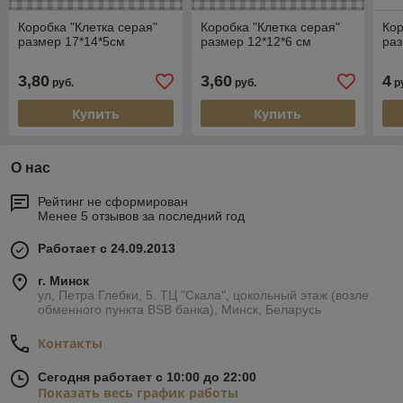
Коробка "Клетка серая"
Коробка "Клетка серая"
Кор
размер 17*14*5см
размер 12*12*6 см
раз
3,80
3,60
4
руб.
руб.
р
Купить
Купить
О нас
Рейтинг не сформирован
Менее 5 отзывов за последний год
Работает с 24.09.2013
г. Минск
ул, Петра Глебки, 5. ТЦ "Скала", цокольный этаж (возле
обменного пункта BSB банка), Минск, Беларусь
Контакты
Сегодня работает с 10:00 до 22:00
Показать весь график работы