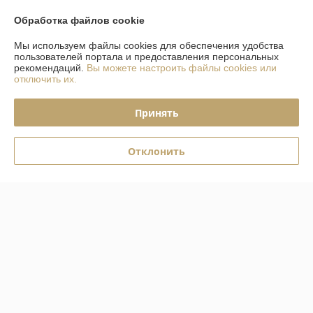
О нас
Обработка файлов cookie
Контакты
Мы используем файлы cookies для обеспечения удобства
пользователей портала и предоставления персональных
рекомендаций.
Вы можете настроить файлы cookies или
Доставка и оплата
отключить их.
График работы
Принять
Полная версия сайта
Отклонить
Политика обработки cookies
Сайт создан на платформе Deal.by
Информация для покупателя