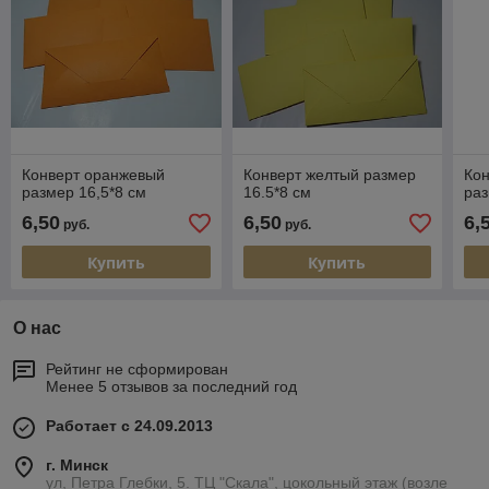
Конверт оранжевый
Конверт желтый размер
Кон
размер 16,5*8 см
16.5*8 см
раз
6,50
6,50
6,
руб.
руб.
Купить
Купить
О нас
Рейтинг не сформирован
Менее 5 отзывов за последний год
Работает с 24.09.2013
г. Минск
ул, Петра Глебки, 5. ТЦ "Скала", цокольный этаж (возле