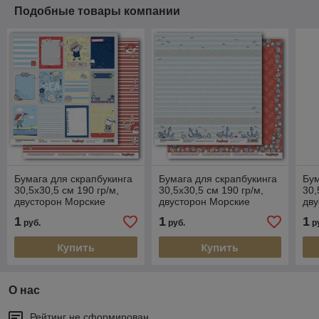
Подобные товары компании
Бумага для скрапбукинга
Бумага для скрапбукинга
Бум
30,5х30,5 см 190 гр/м,
30,5х30,5 см 190 гр/м,
30,
двусторон Морские
двусторон Морские
дв
приключения Карточки 2
приключения Затонувший
пр
1
1
1
руб.
руб.
р
якорь
Фе
Купить
Купить
О нас
Рейтинг не сформирован