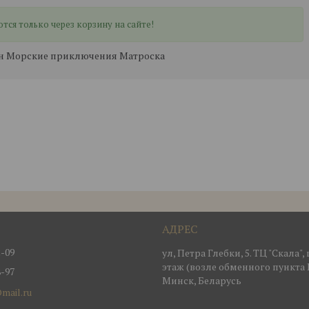
ся только через корзину на сайте!
орон Морские приключения Матроска
2-09
ул, Петра Глебки, 5. ТЦ "Скала"
этаж (возле обменного пункта 
8-97
Минск, Беларусь
mail.ru