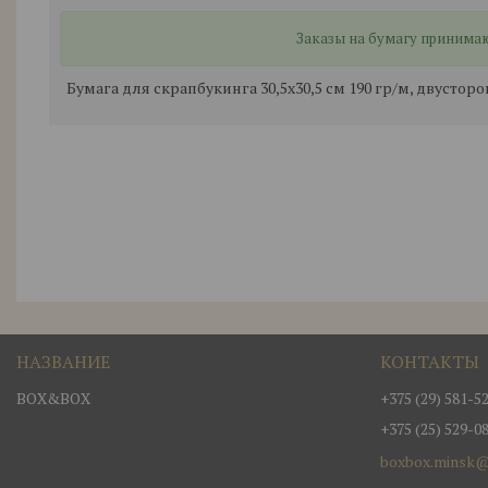
Заказы на бумагу принимают
Бумага для скрапбукинга 30,5х30,5 см 190 гр/м, двуст
BOX&BOX
+375 (29) 581-5
+375 (25) 529-0
boxbox.minsk@