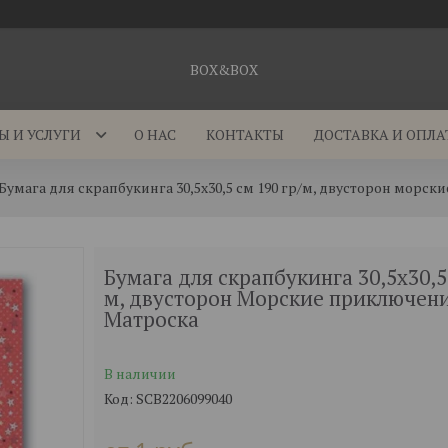
BOX&BOX
Ы И УСЛУГИ
О НАС
КОНТАКТЫ
ДОСТАВКА И ОПЛА
Бумага для скрапбукинга 30,5х30,5 см 190 гр/м, двусторон морс
Бумага для скрапбукинга 30,5х30,5 
м, двусторон Морские приключен
Матроска
В наличии
Код:
SCB2206099040