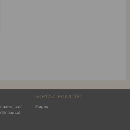
Мария
, цокольный
BSB банка),