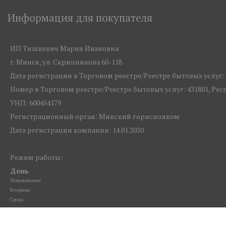
Информация для покупателя
ИП Тишкевич Мария Ивановна
г. Минск, ул. Скрипникова 60-118
Дата регистрации в Торговом реестре/Реестре бытовых услуг: 1
Номер в Торговом реестре/Реестре бытовых услуг: 431801, Ре
УНП: 600454179
Регистрационный орган: Минский горисполком
Дата регистрации компании: 14.01.2020
Ссылка на свидетельство/лицензию
Режим работы:
День
Понедельник
Вторник
Среда
Четверг
Пятница