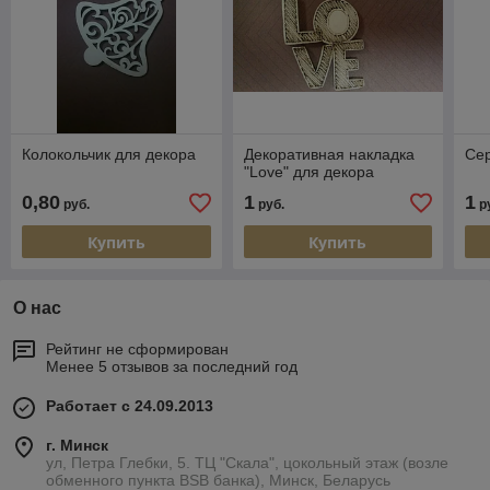
Колокольчик для декора
Декоративная накладка
Сер
"Love" для декора
0,80
1
1
руб.
руб.
р
Купить
Купить
О нас
Рейтинг не сформирован
Менее 5 отзывов за последний год
Работает с 24.09.2013
г. Минск
ул, Петра Глебки, 5. ТЦ "Скала", цокольный этаж (возле
обменного пункта BSB банка), Минск, Беларусь