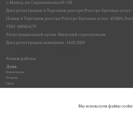
г. Минск, ул. Скрипникова 60-118
Дата регистрации в Торговом реестре/Реестре бытовых услуг: 1
Номер в Торговом реестре/Реестре бытовых услуг: 431801, Ре
УНП: 600454179
Регистрационный орган: Минский горисполком
Дата регистрации компании: 14.01.2020
Ссылка на свидетельство/лицензию
Режим работы:
День
Понедельник
Вторник
Среда
Четверг
Пятница
Суббота
Мы используем файлы cookie
Воскресенье