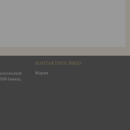
Мария
, цокольный
BSB банка),