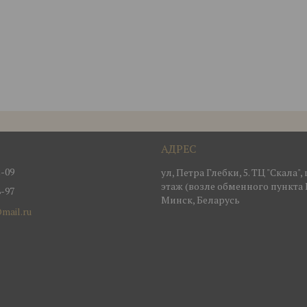
2-09
ул, Петра Глебки, 5. ТЦ "Скала"
этаж (возле обменного пункта 
8-97
Минск, Беларусь
mail.ru