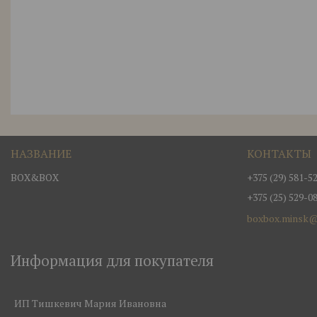
BOX&BOX
+375 (29) 581-5
+375 (25) 529-0
boxbox.minsk@
Информация для покупателя
ИП Тишкевич Мария Ивановна