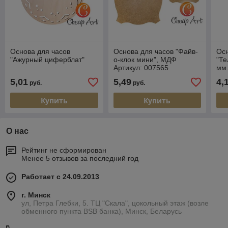
Основа для часов
Основа для часов "Файв-
Осн
"Ажурный циферблат"
о-клок мини", МДФ
"Те
Артикул: 007565
мм.
мм.
5,01
5,49
4,
руб.
руб.
мм.
Купить
Купить
О нас
Рейтинг не сформирован
Менее 5 отзывов за последний год
Работает с 24.09.2013
г. Минск
ул, Петра Глебки, 5. ТЦ "Скала", цокольный этаж (возле
обменного пункта BSB банка), Минск, Беларусь