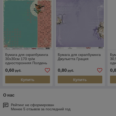
Бумага для скрапбукинга
Бумага для скрапбукинга
Бум
30х30см 170 гр/м
Джульетта Грация
30,
односторонняя Полдень
одн
в саду
Кар
0,60
0,80
0,
руб.
руб.
Купить
Купить
О нас
Рейтинг не сформирован
Менее 5 отзывов за последний год