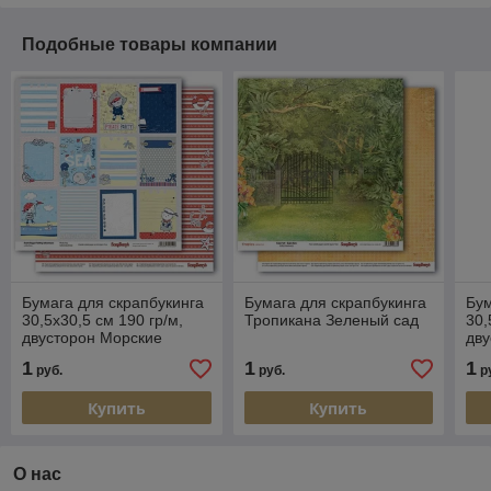
Подобные товары компании
Бумага для скрапбукинга
Бумага для скрапбукинга
Бум
30,5х30,5 см 190 гр/м,
Тропикана Зеленый сад
30,
двусторон Морские
дву
приключения Карточки 2
пр
1
1
1
руб.
руб.
р
яко
Купить
Купить
О нас