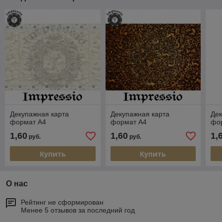
Декупажная карта
Декупажная карта
Дек
формат А4
формат А4
фо
1,60
1,60
1,
руб.
руб.
Купить
Купить
О нас
Рейтинг не сформирован
Менее 5 отзывов за последний год