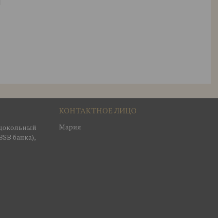
Мария
, цокольный
BSB банка),