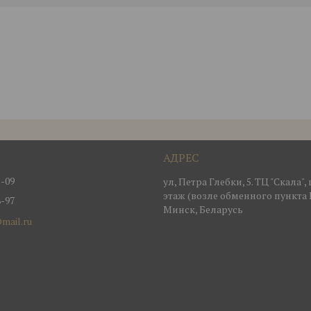
2-09
ул, Петра Глебки, 5. ТЦ "Скала"
этаж (возле обменного пункта 
8-97
Минск, Беларусь
mail.ru