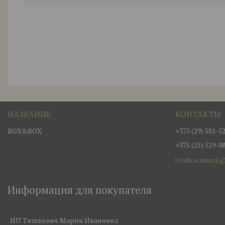
BOX&BOX
+375 (29) 581-5
+375 (25) 529-0
boxbox.minsk@
Информация для покупателя
ИП Тишкевич Мария Ивановна