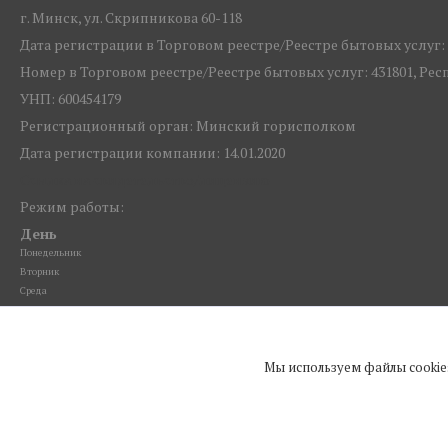
г. Минск, ул. Скрипникова 60-118
Дата регистрации в Торговом реестре/Реестре бытовых услуг: 1
Номер в Торговом реестре/Реестре бытовых услуг: 431801, Ре
УНП: 600454179
Регистрационный орган: Минский горисполком
Дата регистрации компании: 14.01.2020
Ссылка на свидетельство/лицензию
Режим работы:
День
Понедельник
Вторник
Среда
Четверг
Пятница
Суббота
Мы используем файлы cookie
Воскресенье