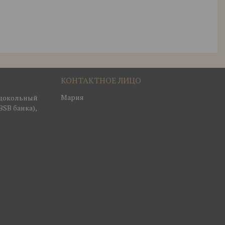
Мария
, цокольный
BSB банка),