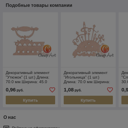
Подобные товары компании
Декоративный элемент
Декоративный элемент
Де
"Утюжок" (1 шт.) Длина:
"Игольница" (1 шт.)
"Сл
70.0 мм.Ширина: 45.0
Длина: 70.0 мм.Ширина:
30.
мм.Артикул: 01937
80.0 мм.Высота: 2.0
мм.
0,96
1,08
0,
руб.
руб.
мм.Артикул: 01938
мм.
Купить
Купить
О нас