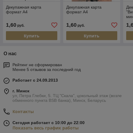
Декупажная карта
Декупажная карта
Дек
формат А4
формат А4
"Ви
мин
Арт
1,60
1,60
1,
руб.
руб.
Купить
Купить
О нас
Рейтинг не сформирован
Менее 5 отзывов за последний год
Работает с 24.09.2013
г. Минск
ул, Петра Глебки, 5. ТЦ "Скала", цокольный этаж (возле
обменного пункта BSB банка), Минск, Беларусь
Контакты
Сегодня работает с 10:00 до 22:00
Показать весь график работы