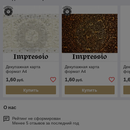
Декупажная карта
Декупажная карта
Дек
формат А4
формат А4
фо
1,60
1,60
1,
руб.
руб.
Купить
Купить
О нас
Рейтинг не сформирован
Менее 5 отзывов за последний год