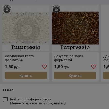
Декупажная карта
Декупажная карта
Дек
формат А4
формат А4
фо
1,60
1,60
1,
руб.
руб.
Купить
Купить
О нас
Рейтинг не сформирован
Менее 5 отзывов за последний год