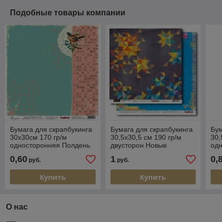
Подобные товары компании
Бумага для скрапбукинга
Бумага для скрапбукинга
Бум
30х30см 170 гр/м
30,5х30,5 см 190 гр/м
30,
односторонняя Полдень
двусторон Новые
од
в саду
приключения Басика
пр
0,60
1
0,
руб.
руб.
Фейерверк
Зап
1
Купить
Купить
О нас