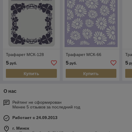
Трафарет МСК-128
Трафарет МСК-66
Тр
5
5
5
руб.
руб.
р
Купить
Купить
О нас
Рейтинг не сформирован
Менее 5 отзывов за последний год
Работает с 24.09.2013
г. Минск