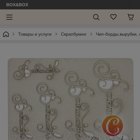
BOX&BOX
Товары и услуги
Скрапбукинг
Чип-борды,вырубки, с