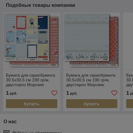
Подобные товары компании
Бумага для скрапбукинга
Бумага для скрапбукинга
Бум
30,5х30,5 см 190 гр/м,
30,5х30,5 см 190 гр/м,
30,
двусторон Морские
двусторон Морские
дв
приключения Карточки 2
приключения Затонувший
Ма
1
1
1
руб.
руб.
р
якорь
Купить
Купить
О нас
Рейтинг не сформирован