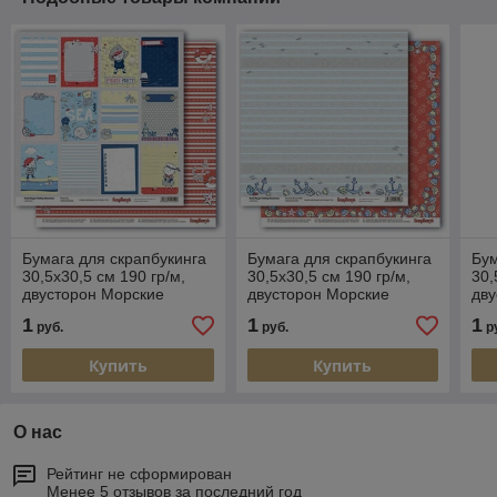
Бумага для скрапбукинга
Бумага для скрапбукинга
Бум
30,5х30,5 см 190 гр/м,
30,5х30,5 см 190 гр/м,
30,
двусторон Морские
двусторон Морские
дв
приключения Карточки 2
приключения Затонувший
Ма
1
1
1
руб.
руб.
р
якорь
Купить
Купить
О нас
Рейтинг не сформирован
Менее 5 отзывов за последний год