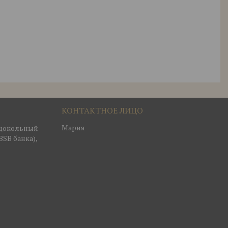
Мария
, цокольный
BSB банка),