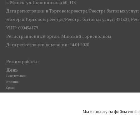
г. Минск, ул. Скрипникова 60-118
Дата регистрации в Торговом реестре/Реестре бытовых услуг: 1
Номер в Торговом реестре/Реестре бытовых услуг: 431801, Ре
УНП: 600454179
Регистрационный орган: Минский горисполком
Дата регистрации компании: 14.01.2020
Ссылка на свидетельство/лицензию
Режим работы:
День
Понедельник
Вторник
Среда
Четверг
Пятница
Суббота
Мы используем файлы cookie
Воскресенье