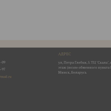
2-09
ул, Петра Глебки, 5. ТЦ "Скала"
этаж (возле обменного пункта 
8-97
Минск, Беларусь
mail.ru