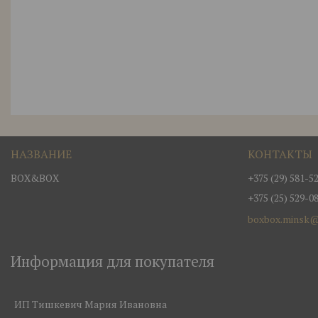
BOX&BOX
+375 (29) 581-5
+375 (25) 529-0
boxbox.minsk@
Информация для покупателя
ИП Тишкевич Мария Ивановна