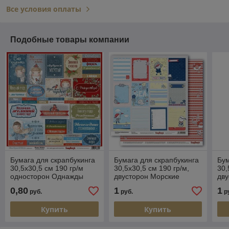
Все условия оплаты
Подобные товары компании
Бумага для скрапбукинга
Бумага для скрапбукинга
Бум
30,5х30,5 см 190 гр/м
30,5х30,5 см 190 гр/м,
30,
односторон Однажды
двусторон Морские
дву
Зимой Чудесный
приключения Карточки 2
пр
0,80
1
1
руб.
руб.
р
Праздник
яко
Купить
Купить