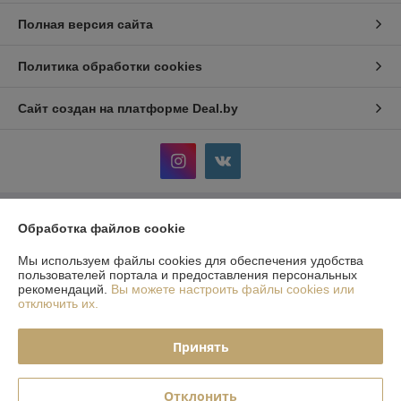
Полная версия сайта
Политика обработки cookies
Сайт создан на платформе Deal.by
Обработка файлов cookie
Информация для покупателя
Индивидуальный предприниматель:
ИП Тишкевич Мария Ивановна
Мы используем файлы cookies для обеспечения удобства
г. Минск, ул. Скрипникова 60-118
пользователей портала и предоставления персональных
рекомендаций.
Вы можете настроить файлы cookies или
Регистрационный номер ЕГР: 600454179
отключить их.
УНП: 600454179
Принять
Регистрационный орган: Минский горисполком
Дата регистрации компании: 14.01.2020
Отклонить