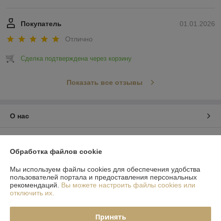
Покупатель
01.01.2026
Отлично
Сделка подтверждена через корзину
Показать все отзывы
О нас
Контакты
Обработка файлов cookie
Доставка и оплата
Мы используем файлы cookies для обеспечения удобства
пользователей портала и предоставления персональных
рекомендаций.
Вы можете настроить файлы cookies или
График работы
отключить их.
Полная версия сайта
Принять