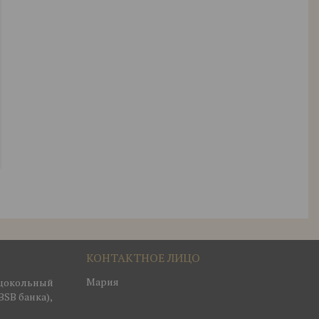
Мария
, цокольный
BSB банка),