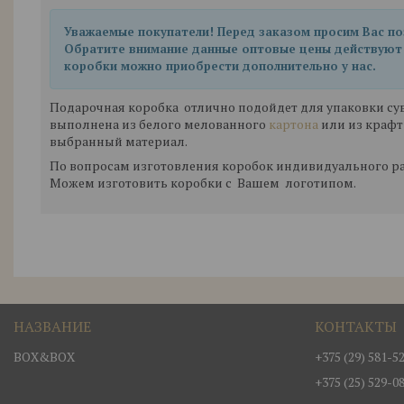
Уважаемые покупатели! Перед заказом просим Вас позв
Обратите внимание данные оптовые цены действуют 
коробки можно приобрести дополнительно у нас.
Подарочная коробка отлично подойдет для упаковки сув
выполнена из белого мелованного
картона
или из крафт
выбранный материал.
По вопросам изготовления коробок индивидуального ра
Можем изготовить коробки с Вашем логотипом.
BOX&BOX
+375 (29) 581-5
+375 (25) 529-0