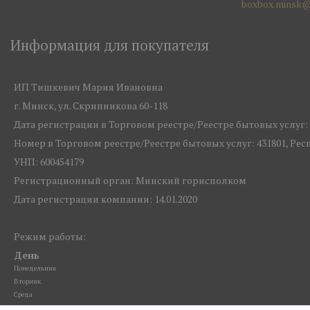
boxbox.minsk@
Информация для покупателя
ИП Тишкевич Мария Ивановна
г. Минск, ул. Скрипникова 60-118
Дата регистрации в Торговом реестре/Реестре бытовых услуг: 1
Номер в Торговом реестре/Реестре бытовых услуг: 431801, Ре
УНП: 600454179
Регистрационный орган: Минский горисполком
Дата регистрации компании: 14.01.2020
Ссылка на свидетельство/лицензию
Режим работы:
День
Понедельник
Вторник
Среда
Четверг