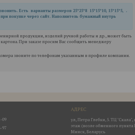
онить. Есть варианты размеров 25*25*8 15*15*10, 15*15*5, .
при покупке через сайт. Наполнитель бумажный внутрь
енирной продукции, изделий ручной работы и др., может быть
 картона. При заказе просим Вас сообщить менеджеру
змера звоните по телефонам указанным в профиле компании.
2-09
ул, Петра Глебки, 5. ТЦ "Скала"
этаж (возле обменного пункта 
8-97
Минск, Беларусь