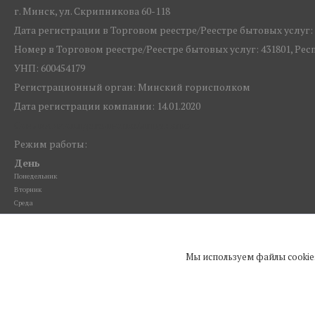
г. Минск, ул. Скрипникова 60-118
Дата регистрации в Торговом реестре/Реестре бытовых услуг: 1
Номер в Торговом реестре/Реестре бытовых услуг: 431801, Ре
УНП: 600454179
Регистрационный орган: Минский горисполком
Дата регистрации компании: 14.01.2020
Ссылка на свидетельство/лицензию
Режим работы:
День
Понедельник
Вторник
Среда
Четверг
Пятница
Суббота
Мы используем файлы cookie
Воскресенье