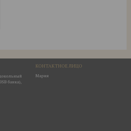
Мария
, цокольный
BSB банка),