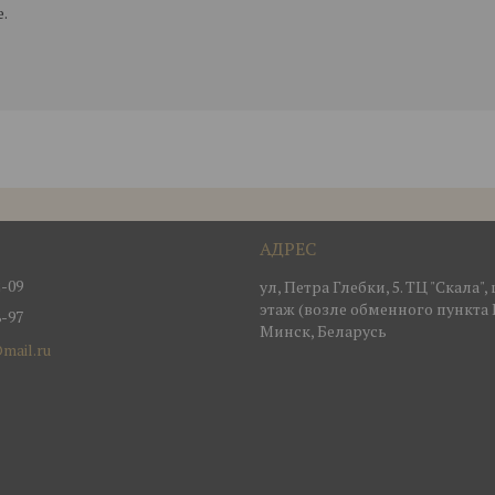
.
2-09
ул, Петра Глебки, 5. ТЦ "Скала"
этаж (возле обменного пункта 
8-97
Минск, Беларусь
mail.ru