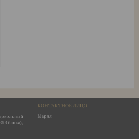
Мария
, цокольный
BSB банка),