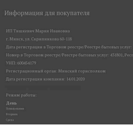
Информация для покупателя
ИП Тишкевич Мария Ивановна
г. Минск, ул. Скрипникова 60-118
Дата регистрации в Торговом реестре/Реестре бытовых услуг: 1
Номер в Торговом реестре/Реестре бытовых услуг: 431801, Ре
УНП: 600454179
Регистрационный орган: Минский горисполком
Дата регистрации компании: 14.01.2020
Ссылка на свидетельство/лицензию
Режим работы:
День
Понедельник
Вторник
Среда
Четверг
Пятница