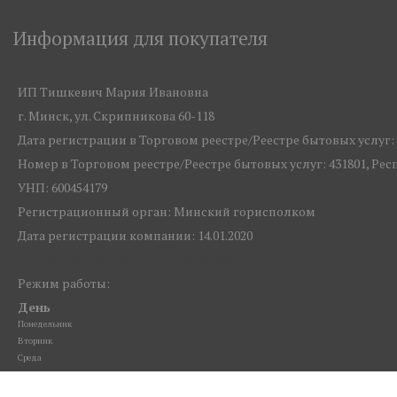
Информация для покупателя
ИП Тишкевич Мария Ивановна
г. Минск, ул. Скрипникова 60-118
Дата регистрации в Торговом реестре/Реестре бытовых услуг: 1
Номер в Торговом реестре/Реестре бытовых услуг: 431801, Ре
УНП: 600454179
Регистрационный орган: Минский горисполком
Дата регистрации компании: 14.01.2020
Ссылка на свидетельство/лицензию
Режим работы:
День
Понедельник
Вторник
Среда
Четверг
Пятница