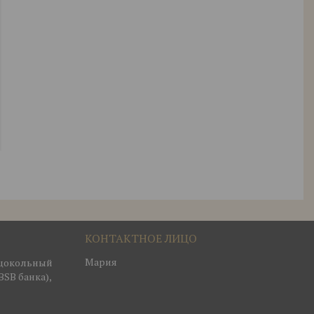
Мария
, цокольный
BSB банка),