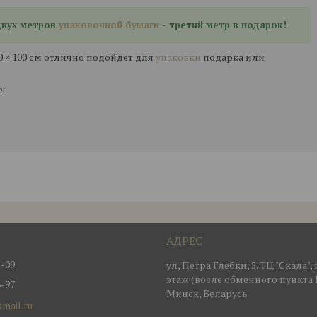
 двух метров
упаковочной бумаги
- третий метр в подарок!
70 × 100 см отлично подойдет для
упаковки
подарка или
.
2-09
ул, Петра Глебки, 5. ТЦ "Скала"
этаж (возле обменного пункта 
8-97
Минск, Беларусь
mail.ru