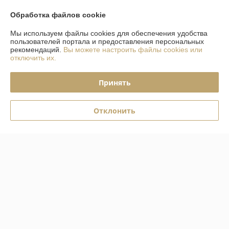
О нас
Обработка файлов cookie
Контакты
Мы используем файлы cookies для обеспечения удобства
пользователей портала и предоставления персональных
рекомендаций.
Вы можете настроить файлы cookies или
Доставка и оплата
отключить их.
График работы
Принять
Полная версия сайта
Отклонить
Политика обработки cookies
Сайт создан на платформе Deal.by
Информация для покупателя