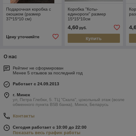
Подарочная коробка с
Коробка "Коты-
Кор
окошком (размер
единороги" размер
раз
37*15*10 см)
15*15*10см
4,60
4,
руб.
Цену уточняйте
Купить
О нас
Рейтинг не сформирован
Менее 5 отзывов за последний год
Работает с 24.09.2013
г. Минск
ул, Петра Глебки, 5. ТЦ "Скала", цокольный этаж (возле
обменного пункта BSB банка), Минск, Беларусь
Контакты
Сегодня работает с 10:00 до 22:00
Показать весь график работы